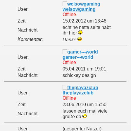
User:
welsowgaming
Offline
Zeit:
15.02.2012 um 13:48
echt ne nette seite habt
Nachricht:
ihr hier
Kommentar
:
Danke
User:
gamer---world
Offline
Zeit:
05.04.2011 um 19:01
Nachricht:
schickey design
User:
theplayazclub
Offline
Zeit:
23.06.2010 um 15:50
lassen euch mal viele
Nachricht:
grüße da
User:
(gesperrter Nutzer)