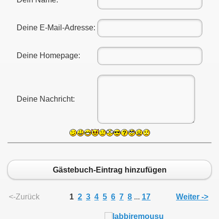
Deine E-Mail-Adresse:
Deine Homepage:
Deine Nachricht:
Gästebuch-Eintrag hinzufügen
<-Zurück
1
2
3
4
5
6
7
8
...
17
Weiter ->