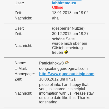
User:
labbiremousu
Offline
Zeit:
18.01.2013 um 19:02
Nachricht:
aha
User:
(gesperrter Nutzer)
Zeit:
30.12.2012 um 19:27
schöne Seite
würde mich über ein
Nachricht:
Gästebucheintrag
freuen
Name:
Patriciahoxw8
E-Mail:
dongxubinggere
gmail.com
Homepage:
http://www.guccioutletsjp.com
Zeit:
10.08.2012 um 07:21
piece of info. I am happy that
you just shared this helpful
Nachricht:
information with us. Please stay
us up to date like this. Thanks
for sharing.