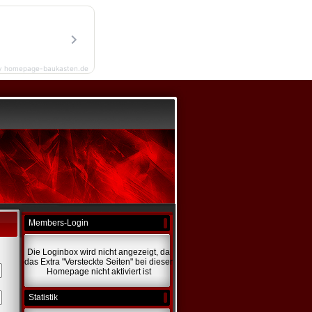
y homepage-baukasten.de
Members-Login
Die Loginbox wird nicht angezeigt, da
das Extra "Versteckte Seiten" bei dieser
Homepage nicht aktiviert ist
Statistik