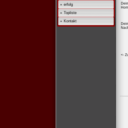
Dei
erfolg
Hom
Topliste
Kontakt
Dei
Nach
<- Z