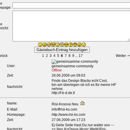
ne
epage:
ne
richt:
urück
1
2
3
4
5
6
7
8
9
...
17
Weiter ->
User:
gemeinsamme-community
Offline
Zeit:
28.06.2009 um 09:03
Finde das Design Blacky echt Cool,
bin am überlegen ob ich es für meine HP
Nachricht:
nehme.
http://f-b-d.de.tl
Name:
Risi-Kosova Neu
E-Mail:
info
risi-ks.com
Homepage:
http://www.risi-ks.com
Zeit:
27.06.2009 um 17:23
Ej Geile Seite Hast Du nur waiter soo ---
Nachricht:
>> Neu KoOsova Music WwW.Risi-