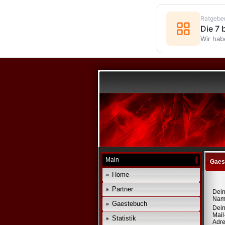
Ratgebe
Die 7
Wir hab
Main
Gaes
Home
Partner
Dei
Nam
Gaestebuch
Dein
Mail
Statistik
Adre