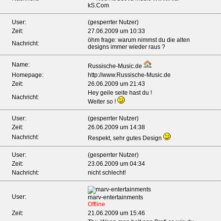
kS.Com
User:
(gesperrter Nutzer)
Zeit:
27.06.2009 um 10:33
öhm frage: warum nimmst du die alten
Nachricht:
designs immer wieder raus ?
Name:
Russische-Music.de
Homepage:
http://www.Russische-Music.de
Zeit:
26.06.2009 um 21:43
Hey geile seite hast du !
Nachricht:
Weiter so !
User:
(gesperrter Nutzer)
Zeit:
26.06.2009 um 14:38
Nachricht:
Respekt, sehr gutes Design
User:
(gesperrter Nutzer)
Zeit:
23.06.2009 um 04:34
Nachricht:
nicht schlecht!
User:
marv-entertainments
Offline
Zeit:
21.06.2009 um 15:46