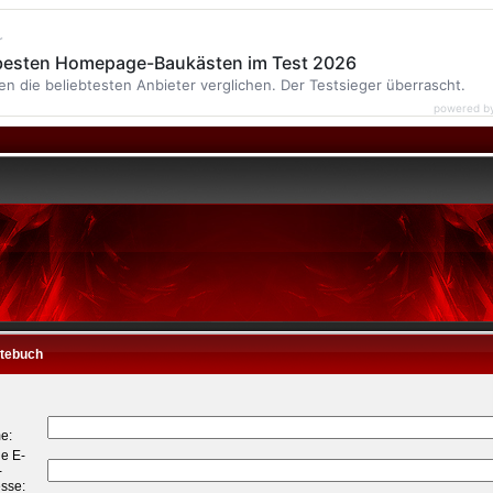
r
 besten Homepage-Baukästen im Test 2026
en die beliebtesten Anbieter verglichen. Der Testsieger überrascht.
powered b
tebuch
n
e:
e E-
-
sse: